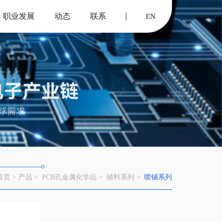
职业发展
动态
联系
EN
首页 >
产品 >
PCB孔金属化学品 >
辅料系列 >
喷锡系列