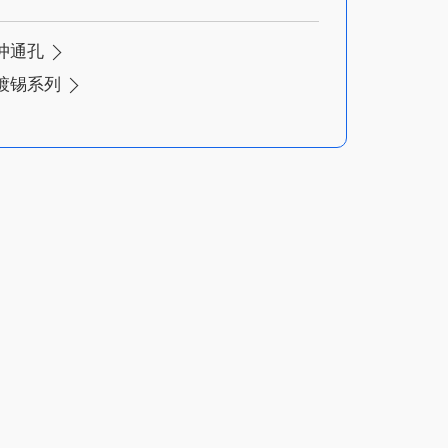
冲通孔
镀锡系列