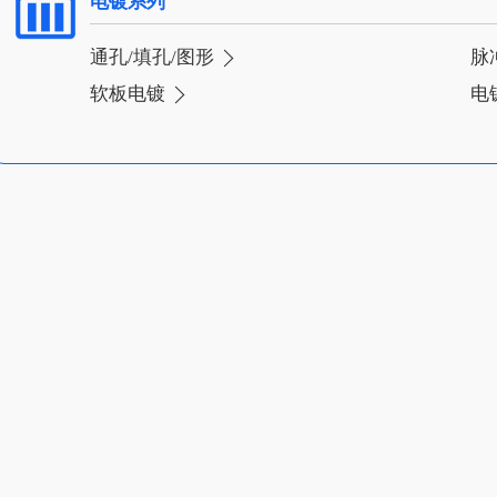
电镀系列
通孔/填孔/图形
脉
软板电镀
电